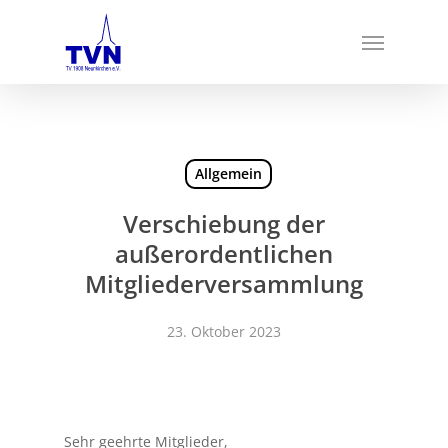
Skip
Menu
to
main
content
Allgemein
Verschiebung der
außerordentlichen
Mitgliederversammlung
23. Oktober 2023
Sehr geehrte Mitglieder,