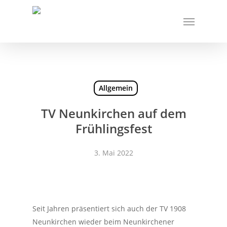
Skip
Menu
to
main
content
Allgemein
TV Neunkirchen auf dem
Frühlingsfest
3. Mai 2022
Seit Jahren präsentiert sich auch der TV 1908
Neunkirchen wieder beim Neunkirchener