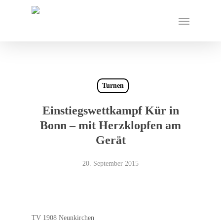
Skip
Menu
to
main
content
Turnen
Einstiegswettkampf Kür in
Bonn – mit Herzklopfen am
Gerät
20. September 2015
TV 1908 Neunkirchen