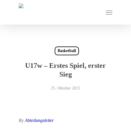
Skip
Menu
to
main
content
Basketball
U17w – Erstes Spiel, erster
Sieg
25. Oktober 2015
By
Abteilungsleiter