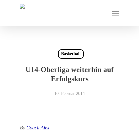
Skip
Menu
to
main
content
Basketball
U14-Oberliga weiterhin auf
Erfolgskurs
10. Februar 2014
By
Coach Alex