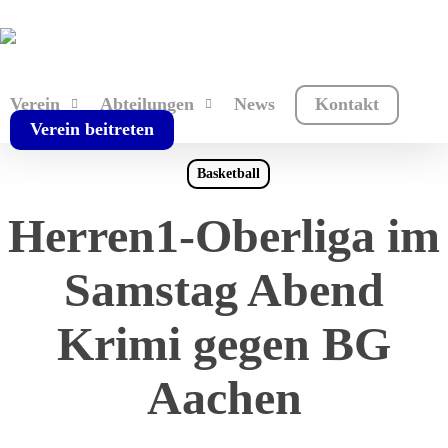
Skip
to
main
content
Verein
Abteilungen
News
Kontakt
Verein beitreten
Basketball
Herren1-Oberliga im
Samstag Abend
Krimi gegen BG
Aachen