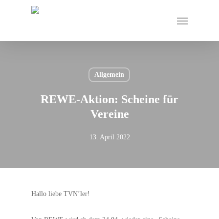
Skip
Menu
to
main
content
Allgemein
REWE-Aktion: Scheine für
Vereine
13. April 2022
Hallo liebe TVN’ler!