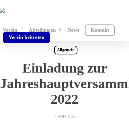
Skip
to
main
content
Verein
Abteilungen
News
Kontakt
Verein beitreten
Allgemein
Einladung zur
Jahreshauptversamm
2022
6. März 2022