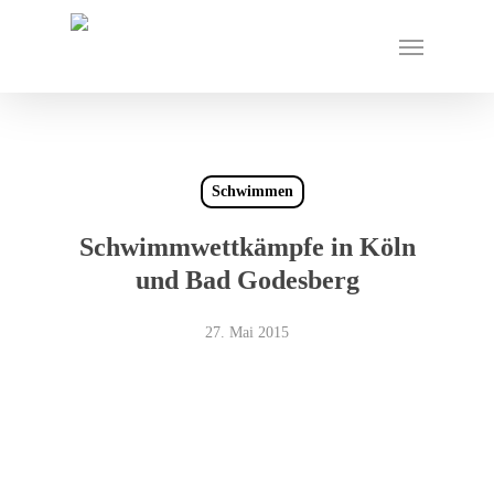
Skip
Menu
to
main
content
Schwimmen
Schwimmwettkämpfe in Köln
und Bad Godesberg
27. Mai 2015