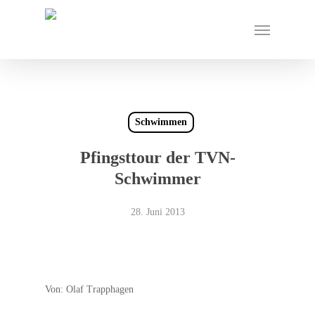
Skip
Menu
to
main
content
Schwimmen
Pfingsttour der TVN-
Schwimmer
28. Juni 2013
Von: Olaf Trapphagen