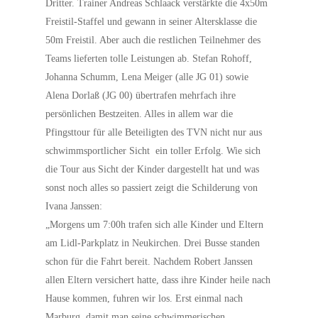
Dritter. Trainer Andreas Schlaack verstärkte die 4x50m
Freistil-Staffel und gewann in seiner Altersklasse die
50m Freistil. Aber auch die restlichen Teilnehmer des
Teams lieferten tolle Leistungen ab. Stefan Rohoff,
Johanna Schumm, Lena Meiger (alle JG 01) sowie
Alena Dorlaß (JG 00) übertrafen mehrfach ihre
persönlichen Bestzeiten. Alles in allem war die
Pfingsttour für alle Beteiligten des TVN nicht nur aus
schwimmsportlicher Sicht ein toller Erfolg. Wie sich
die Tour aus Sicht der Kinder dargestellt hat und was
sonst noch alles so passiert zeigt die Schilderung von
Ivana Janssen:
„Morgens um 7:00h trafen sich alle Kinder und Eltern
am Lidl-Parkplatz in Neukirchen. Drei Busse standen
schon für die Fahrt bereit. Nachdem Robert Janssen
allen Eltern versichert hatte, dass ihre Kinder heile nach
Hause kommen, fuhren wir los. Erst einmal nach
Marburg, damit man seine schwimmerischen