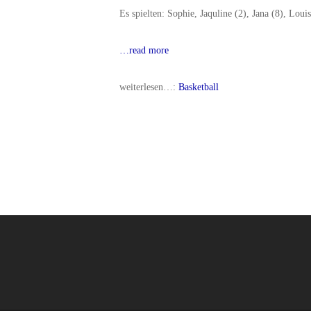
Es spielten: Sophie, Jaquline (2), Jana (8), Loui
…read more
weiterlesen…:
Basketball