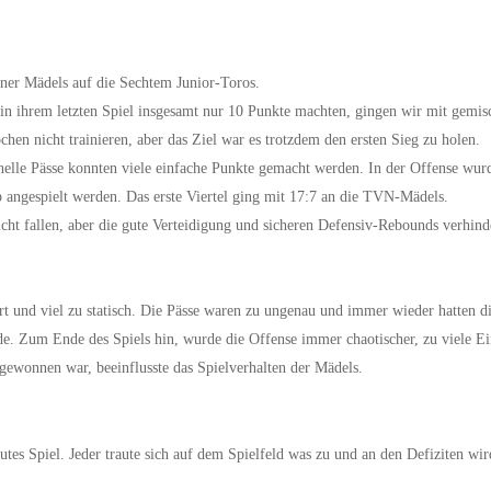
ener Mädels auf die Sechtem Junior-Toros.
 ihrem letzten Spiel insgesamt nur 10 Punkte machten, gingen wir mit gemisc
hen nicht trainieren, aber das Ziel war es trotzdem den ersten Sieg zu holen.
hnelle Pässe konnten viele einfache Punkte gemacht werden. In der Offense wur
angespielt werden. Das erste Viertel ging mit 17:7 an die TVN-Mädels.
icht fallen, aber die gute Verteidigung und sicheren Defensiv-Rebounds verhin
iert und viel zu statisch. Die Pässe waren zu ungenau und immer wieder hatten 
de. Zum Ende des Spiels hin, wurde die Offense immer chaotischer, zu viele E
gewonnen war, beeinflusste das Spielverhalten der Mädels.
gutes Spiel. Jeder traute sich auf dem Spielfeld was zu und an den Defiziten wi