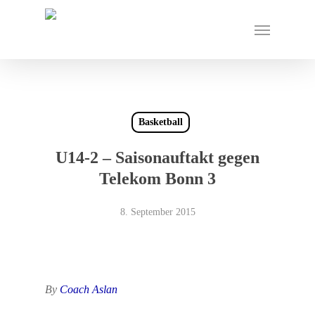
Skip
Menu
to
main
content
Basketball
U14-2 – Saisonauftakt gegen
Telekom Bonn 3
8. September 2015
By
Coach Aslan