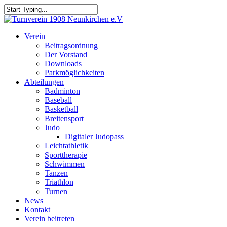
Skip
to
Close
main
Search
content
Menu
Verein
Beitragsordnung
Der Vorstand
Downloads
Parkmöglichkeiten
Abteilungen
Badminton
Baseball
Basketball
Breitensport
Judo
Digitaler Judopass
Leichtathletik
Sporttherapie
Schwimmen
Tanzen
Triathlon
Turnen
News
Kontakt
Verein beitreten