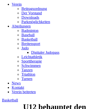
Verein
Beitragsordnung
Der Vorstand
Downloads
Parkmöglichkeiten
Abteilungen
Badminton
Baseball
Basketball
Breitensport
Judo
Digitaler Judopass
Leichtathletik
Sporttherapie
Schwimmen
Tanzen
Triathlon
Turnen
News
Kontakt
Verein beitreten
Basketball
U12 behauptet den