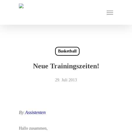
Skip
Menu
to
main
content
Basketball
Neue Trainingszeiten!
29. Juli 2013
By
Assistenten
Hallo zusammen,