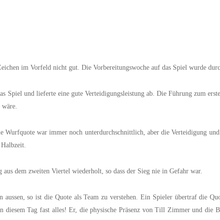
eichen im Vorfeld nicht gut. Die Vorbereitungswoche auf das Spiel wurde dur
as Spiel und lieferte eine gute Verteidigungsleistung ab. Die Führung zum erst
 wäre.
 die Wurfquote war immer noch unterdurchschnittlich, aber die Verteidigung un
 Halbzeit.
g aus dem zweiten Viertel wiederholt, so dass der Sieg nie in Gefahr war.
 aussen, so ist die Quote als Team zu verstehen. Ein Spieler übertraf die Q
 an diesem Tag fast alles! Er, die physische Präsenz von Till Zimmer und die 