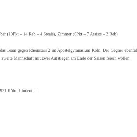
äber (19Pkt – 14 Reb – 4 Steals), Zimmer (6Pkt – 7 Assists – 3 Reb)
s Team gegen Rheinstars 2 im Apostelgymnasium Köln. Der Gegner ebenfalls
und zweite Mannschaft mit zwei Aufstiegen am Ende der Saison feiern wollen.
0931 Köln- Lindenthal