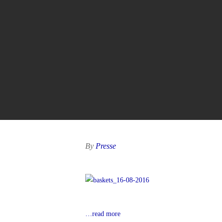
By
Presse
…read more