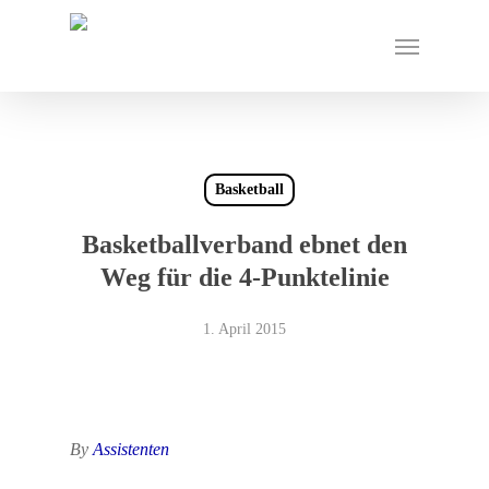
Skip
Menu
to
main
content
Basketball
Basketballverband ebnet den
Weg für die 4-Punktelinie
1. April 2015
By
Assistenten