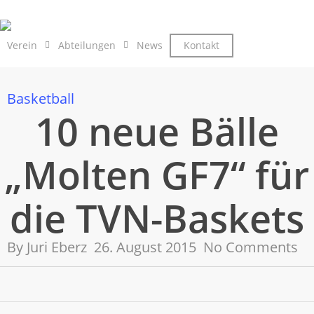
Skip
to
main
Verein
Abteilungen
News
Kontakt
Verein beitreten
content
Basketball
10 neue Bälle
„Molten GF7“ für
die TVN-Baskets
By
Juri Eberz
26. August 2015
No Comments