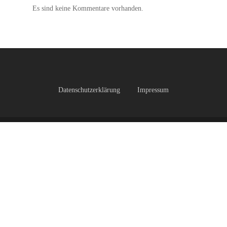
Es sind keine Kommentare vorhanden.
Datenschutzerklärung
Impressum
facebook
instagram
© 2026 Turnverein 1908 Neunkirchen e.V.