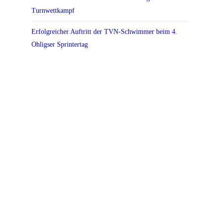
Turnwettkampf
Erfolgreicher Auftritt der TVN-Schwimmer beim 4.
Ohligser Sprintertag
Functional Fitness beim TV Neunkirchen
Tanztrainer:in gesucht
Neueste Kommentare
Es sind keine Kommentare vorhanden.