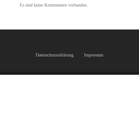
Es sind keine Kommentare vorhanden.
Datenschutzerklärung
Impressum
facebook
instagram
© 2026 Turnverein 1908 Neunkirchen e.V.