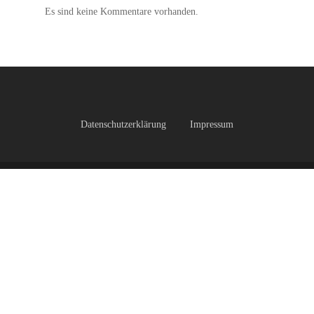
Es sind keine Kommentare vorhanden.
Datenschutzerklärung
Impressum
facebook
instagram
© 2026 Turnverein 1908 Neunkirchen e.V.