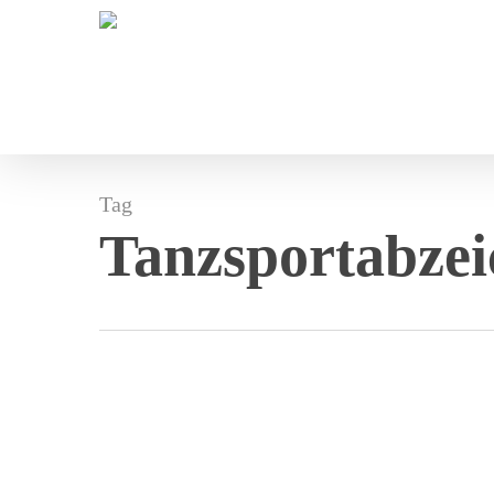
Skip
to
main
content
Tag
Tanzsportabzei