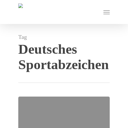
Skip
Menu
to
main
content
Tag
Deutsches
Sportabzeichen